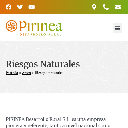
Ir
F
T
Y
al
a
w
o
contenido
c
i
u
e
t
t
Me
b
t
u
EQUIPO Y MEDIOS
o
e
b
o
r
e
k
Riesgos Naturales
Portada
»
Áreas
»
Riesgos naturales
PIRINEA Desarrollo Rural S.L. es una empresa
pionera y referente, tanto a nivel nacional como