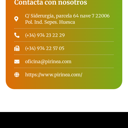
Contacta con nosotros
C/ Siderurgia, parcela 64 nave 7 22006
Pol. Ind. Sepes. Huesca
(+34) 974 23 22 29
(+34) 974 22 57 05
oficina@pirinea.com
https://www.pirinea.com/